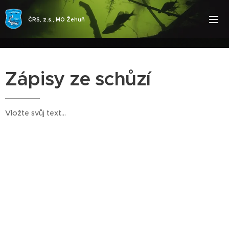
ČRS, z.s., MO Žehuň
Zápisy ze schůzí
Vložte svůj text...