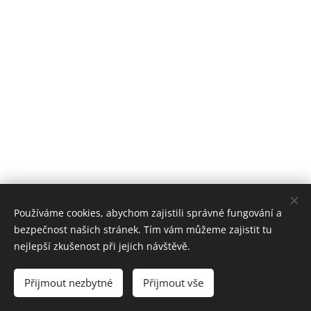
Používáme cookies, abychom zajistili správné fungování a
bezpečnost našich stránek. Tím vám můžeme zajistit tu
nejlepší zkušenost při jejich návštěvě.
rybarizehun@seznam.cz
Cookies
Přijmout nezbytné
Přijmout vše