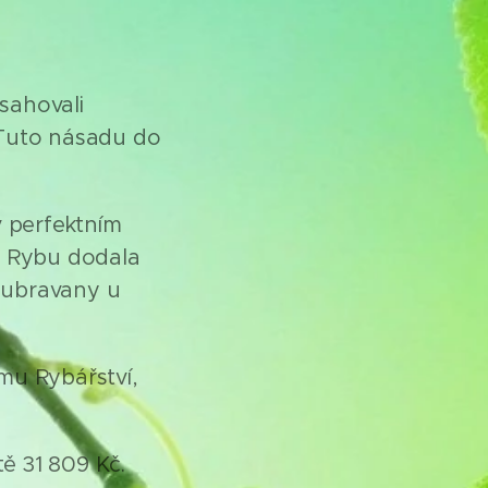
osahovali
 Tuto násadu do
v perfektním
. Rybu dodala
oubravany u
mu Rybářství,
ě 31 809 Kč.