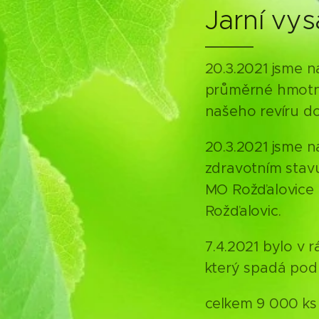
Jarní vy
20.3.2021 jsme na
průměrné hmotno
našeho revíru d
20.3.2021 jsme n
zdravotním stavu
MO Rožďalovice 
Rožďalovic.
7.4.2021 bylo v 
který spadá pod
celkem 9 000 ks