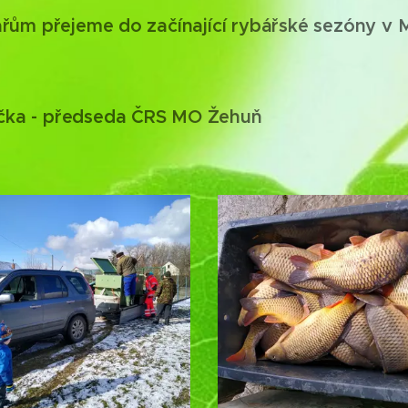
řům přejeme do začínající rybářské sezóny v
lička - předseda ČRS MO Žehuň