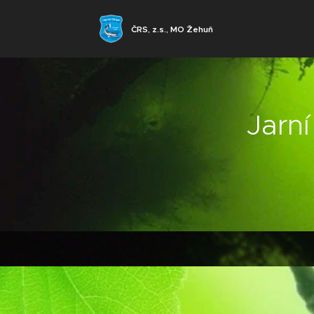
ČRS, z.s., MO Žehuň
Jarn