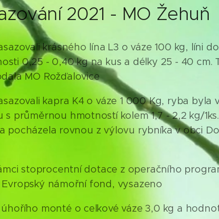
sazování 2021 - MO Žehuň
sazovali krásného lína L3 o váze 100 kg, líni d
sti 0,25 - 0,40 kg na kus a délky 25 - 40 cm.
odala MO Rožďalovice
asazovali kapra K4 o váze 1 000 Kg, ryba byla 
 s průměrnou hmotností kolem 1,7 - 2,2 kg/1ks
a pocházela rovnou z výlovu rybníka v obci D
rámci stoprocentní dotace z operačního progra
 Evropský námořní fond, vysazeno
 úhořího monté o celkové váze 3,0 kg a hodnot