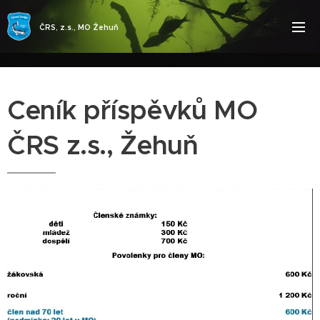
ČRS, z.s., MO Žehuň
Ceník příspěvků MO
ČRS z.s., Žehuň